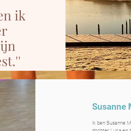
en ik
er
ijn
t.''
Susanne 
Ik ben Susanne M
dochter Luca en 