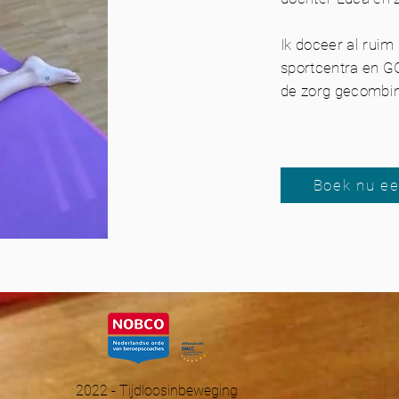
Ik doceer al ruim
sportcentra en GG
de zorg gecombin
Boek nu ee
2022 - Tijdloosinbeweging