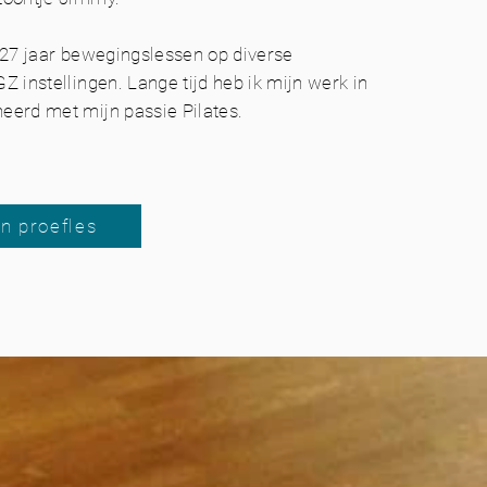
 27 jaar bewegingslessen op diverse
Z instellingen. Lange tijd heb ik mijn werk in
eerd met mijn passie Pilates.
n proefles