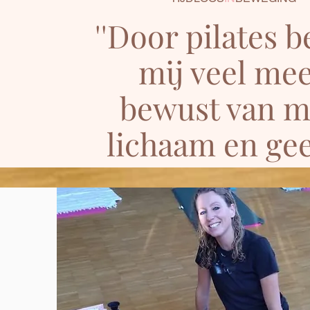
''Door pilates b
mij veel me
bewust van m
lichaam en gees