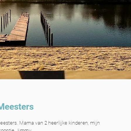
Meesters
eesters. Mama van 2 heerlijke kinderen, mijn
zoontje Jimmy.